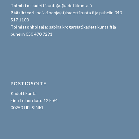
Toimisto
: kadettikunta(at)kadettikunta.fi
Pääsihteeri:
heikki.pohja(at)kadettikunta.fi ja puhelin 040
517 1100
Toimistonhoitaja
: sabina.krogars(at)kadettikunta.fi ja
puhelin 050 470 7291
POSTIOSOITE
Kadettikunta
Eino Leinon katu 12 E 64
00250 HELSINKI