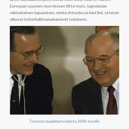
Euroopan suureen murrokseen liittyi myös Jugoslavian
väkivaltainen hajoaminen, minkä yhteydessä kävi ilmi, etteivät
silloiset kriisinhallintamekanismit toimineet.
Toisesta maailmansodasta 2000-luvulle