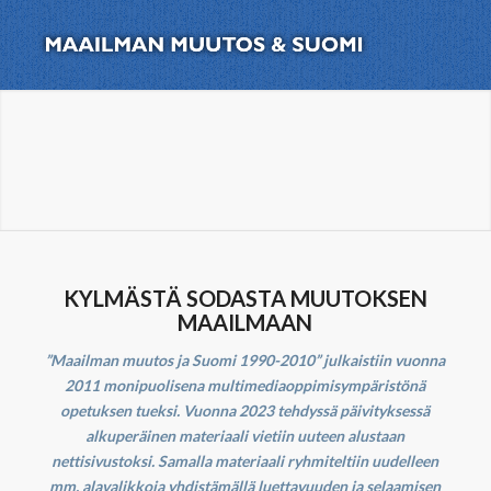
KYLMÄSTÄ SODASTA MUUTOKSEN
MAAILMAAN
”Maailman muutos ja Suomi 1990-2010” julkaistiin vuonna
2011 monipuolisena m
ultimediaoppimisympäristönä
opetuksen tueksi. Vuonna 2023 tehdyssä päivityksessä
alkuperäinen materiaali vietiin uuteen alustaan
nettisivustoksi. Samalla materiaali ryhmiteltiin uudelleen
mm. alavalikkoja yhdistämällä luettavuuden ja selaamisen