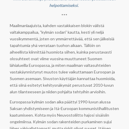
helpottamiseksi.
***
Maailmanlaajuista, kahden vastakkaisen blokin välistä
valtakamppailua, ”kylmän sodan” kautta, kesti yli neljä
vuosikymmentä, joten on ymmärrettävää, että sen jälkeisiä
tapahtumia yhä verrataan tuohon aikaan. Tällöin on
aiheellista kiinnittää huomiota siihen, kuinka perustavasti
olosuhteet ovat viime vuosina muuttuneet Suomen
lähialueilla Euroopassa, ja miten maailman valtasuhteiden
vastakäynnistynyt muutos tulee vaikuttamaan Euroopan ja
Suomen asemaan. Sivuston käyttäjän kannattaa huomioida,
että siinä esitetyt kehitysnäkymät perustuvat 2010-luvun
alun tilanteeseen ja niiden pohjalta tehtyihin arvioihin.
Euroopassa kylmän sodan aika päättyi 1990-luvun alussa
Saksan yhdistymiseen ja Itä-Euroopan kommunistihallitusten
kaatumiseen. Kohta myös Neuvostoliitto hajosi sisäisiin
ongelmiinsa. Kylmän sodan rakenteiden purkaminen sujui
lähes väkivallattomasti, mutta riskit olivat suuret. Itäisen