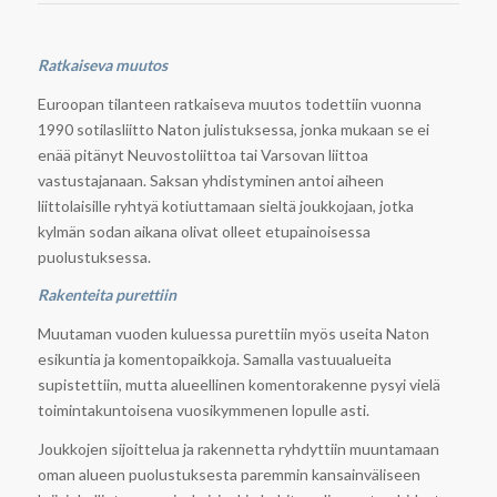
Ratkaiseva muutos
Euroopan tilanteen ratkaiseva muutos todettiin vuonna
1990 sotilasliitto Naton julistuksessa, jonka mukaan se ei
enää pitänyt Neuvostoliittoa tai Varsovan liittoa
vastustajanaan. Saksan yhdistyminen antoi aiheen
liittolaisille ryhtyä kotiuttamaan sieltä joukkojaan, jotka
kylmän sodan aikana olivat olleet etupainoisessa
puolustuksessa.
Rakenteita purettiin
Muutaman vuoden kuluessa purettiin myös useita Naton
esikuntia ja komentopaikkoja. Samalla vastuualueita
supistettiin, mutta alueellinen komentorakenne pysyi vielä
toimintakuntoisena vuosikymmenen lopulle asti.
Joukkojen sijoittelua ja rakennetta ryhdyttiin muuntamaan
oman alueen puolustuksesta paremmin kansainväliseen