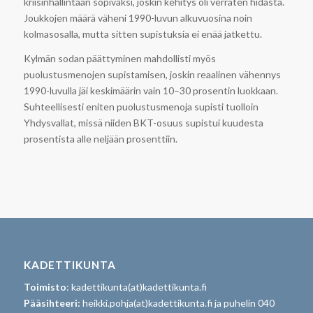
kriisinhallintaan sopivaksi, joskin kehitys oli verraten hidasta.
Joukkojen määrä väheni 1990-luvun alkuvuosina noin
kolmasosalla, mutta sitten supistuksia ei enää jatkettu.
Kylmän sodan päättyminen mahdollisti myös
puolustusmenojen supistamisen, joskin reaalinen vähennys
1990-luvulla jäi keskimäärin vain 10–30 prosentin luokkaan.
Suhteellisesti eniten puolustusmenoja supisti tuolloin
Yhdysvallat, missä niiden BKT-osuus supistui kuudesta
prosentista alle neljään prosenttiin.
KADETTIKUNTA
Toimisto
: kadettikunta(at)kadettikunta.fi
Pääsihteeri:
heikki.pohja(at)kadettikunta.fi ja puhelin 040