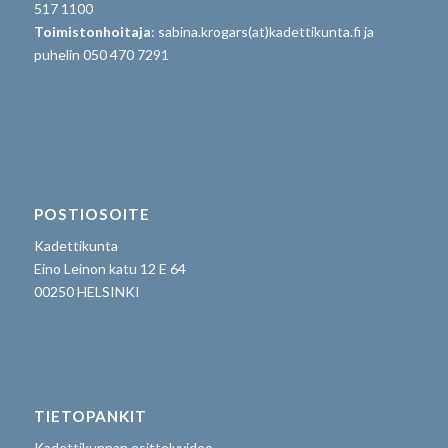
517 1100
Toimistonhoitaja
: sabina.krogars(at)kadettikunta.fi ja
puhelin 050 470 7291
POSTIOSOITE
Kadettikunta
Eino Leinon katu 12 E 64
00250 HELSINKI
TIETOPANKIT
Kadettikunnan esittelyvideo