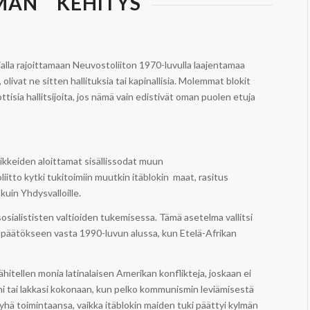
”
MAN
KEHITYS
alla rajoittamaan Neuvostoliiton 1970-luvulla laajentamaa
 olivat ne sitten hallituksia tai kapinallisia. Molemmat blokit
ttisia hallitsijoita, jos nämä vain edistivät oman puolen etuja
iikkeiden aloittamat sisällissodat muun
tto kytki tukitoimiin muutkin itäblokin maat, rasitus
kuin Yhdysvalloille.
an sosialististen valtioiden tukemisessa. Tämä asetelma vallitsi
in päätökseen vasta 1990-luvun alussa, kun Etelä-Afrikan
tellen monia latinalaisen Amerikan konflikteja, joskaan ei
eni tai lakkasi kokonaan, kun pelko kommunismin leviämisestä
 yhä toimintaansa, vaikka itäblokin maiden tuki päättyi kylmän