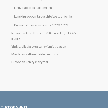
Neuvostoliiton hajoaminen
Länsi-Euroopan talousyhteisöstä unioniksi
Persianlahden kriisi ja sota 1990-1991
Euroopan turvallisuuspoliittinen kehitys 1990-
luvulla
Yhdysvallat ja sota terrorismia vastaan
Maailman valtasuhteiden muutos
Euroopan kehitysnäkymät
TIETOPANKIT