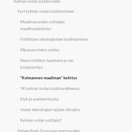
Kylmän sodan päätösvaihe
Syyt kylmän sodan päättymiseen
Maailmansodan voittajien
maailmanjärjestys
Poliittisten ideologioiden haalistuminen
Kilpavarustelun rasitus
Neuvostoliiton taantuma ja sen
korjausyritys
”Kolmannen maailman” kehitys
YK kylmän sodan päätösvaiheessa
Etyk ja aseidenriisunta
Uudet teknologiat rajojen rikkojina
Kylmän sodan voittajat?
Itäisen Keski-Euroopan murrosvaihe