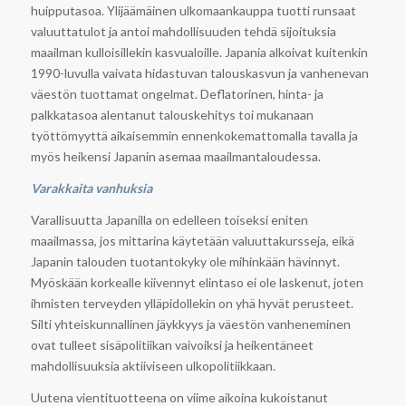
huipputasoa. Ylijäämäinen ulkomaankauppa tuotti runsaat
valuuttatulot ja antoi mahdollisuuden tehdä sijoituksia
maailman kulloisillekin kasvualoille. Japania alkoivat kuitenkin
1990-luvulla vaivata hidastuvan talouskasvun ja vanhenevan
väestön tuottamat ongelmat. Deflatorinen, hinta- ja
palkkatasoa alentanut talouskehitys toi mukanaan
työttömyyttä aikaisemmin ennenkokemattomalla tavalla ja
myös heikensi Japanin asemaa maailmantaloudessa.
Varakkaita vanhuksia
Varallisuutta Japanilla on edelleen toiseksi eniten
maailmassa, jos mittarina käytetään valuuttakursseja, eikä
Japanin talouden tuotantokyky ole mihinkään hävinnyt.
Myöskään korkealle kiivennyt elintaso ei ole laskenut, joten
ihmisten terveyden ylläpidollekin on yhä hyvät perusteet.
Silti yhteiskunnallinen jäykkyys ja väestön vanheneminen
ovat tulleet sisäpolitiikan vaivoiksi ja heikentäneet
mahdollisuuksia aktiiviseen ulkopolitiikkaan.
Uutena vientituotteena on viime aikoina kukoistanut