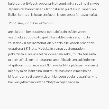
kulttuuri, erityisesti populaarikulttuuri, mikä sopii hyvin myös
Japanin rauhanomaisen ulkopolitiikan puitteisiin. Japani on
lisäksi kehitys- ja katastrofiavun jakamisessa johtavia maita.
Puolustuspolitiikan aktivointi
ansalaisten keskuudessa ovat ajoittain lisääntyneet
vaatimukset puolustuspolitiikan aktivoimisesta, mutta
toistaiseksi sotilasmenot on pidetty alle yhden prosentin
osuutena BKT:sta. Myöskään ydinaseettomuuden
jatkamista ei ole asetettu kyseenalaiseksi, mutta toisaalta
protestointia on kohdistunut amerikkalaisten tukikohtien
ylläpitoon muun muassa Okinawalla. Niitä pidetään yleisesti
miehitysajan jäänteinä, mutta Itä-Aasiassa viimeaikoina
kiristyneen sotilaspoliittisen tilanteen vuoksi Japani on yhä
halukas jatkamaan liittoa Yhdysvaltojen kanssa.