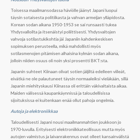
Toisessa maailmansodassa häviölle jäänyt Japani luopui
täysin sotaisesta politiikasta ja vahvan armeijan ylläpidosta.
Korean sodan aikana 1950-1953 se sai runsaasti tukea
Yhdysvalloilta ja itsenäistyi poliittisesti. Yhdysvaltojen
vahvoja sotilastukikohtia jäi Japaniin kahdenkeskisen
sopimuksen perusteella, mikä mahdollisti myös
sotilasmenojen pitämisen alhaisina kylmän sodan aikana,
jolloin niiden osuus oli noin yksi prosentti BKT:sta.
Japanin suhteet Kiinaan olivat sotien jäljiltä edelleen viileät,
eivätkä ne ole palautuneet täysin normaaleiksi vieläkään, sillä
Japanin miehityskausi Kiinassa oli erittäin väkivaltaista aikaa.
Maiden välisessä kaupankäynnissä ja taloudellisissa
sijoituksissa ei kuitenkaan enää ollut pahoja ongelmia.
Autoja ja elektroniikkaa
Taloudellisesti Japani nousi maailmanmahtien joukkoon jo
1970-luvulla. Erityisesti elektroniikkateollisuus mutta myös
autojen valmistus ja laivanrakennus ovat olleet kansainvälistä