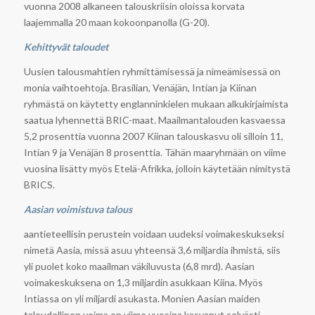
vuonna 2008 alkaneen talouskriisin oloissa korvata
laajemmalla 20 maan kokoonpanolla (G-20).
Kehittyvät taloudet
Uusien talousmahtien ryhmittämisessä ja nimeämisessä on
monia vaihtoehtoja. Brasilian, Venäjän, Intian ja Kiinan
ryhmästä on käytetty englanninkielen mukaan alkukirjaimista
saatua lyhennettä BRIC-maat. Maailmantalouden kasvaessa
5,2 prosenttia vuonna 2007 Kiinan talouskasvu oli silloin 11,
Intian 9 ja Venäjän 8 prosenttia. Tähän maaryhmään on viime
vuosina lisätty myös Etelä-Afrikka, jolloin käytetään nimitystä
BRICS.
Aasian voimistuva talous
aantieteellisin perustein voidaan uudeksi voimakeskukseksi
nimetä Aasia, missä asuu yhteensä 3,6 miljardia ihmistä, siis
yli puolet koko maailman väkiluvusta (6,8 mrd). Aasian
voimakeskuksena on 1,3 miljardin asukkaan Kiina. Myös
Intiassa on yli miljardi asukasta. Monien Aasian maiden
taloudellinen voima on viime vuosina kasvanut selvästi