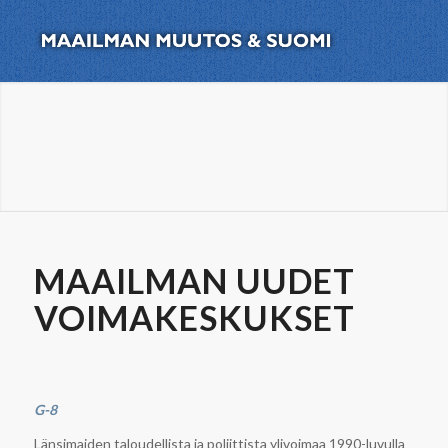
MAAILMAN UUDET
VOIMAKESKUKSET
G-8
Länsimaiden taloudellista ja poliittista ylivoimaa 1990-luvulla