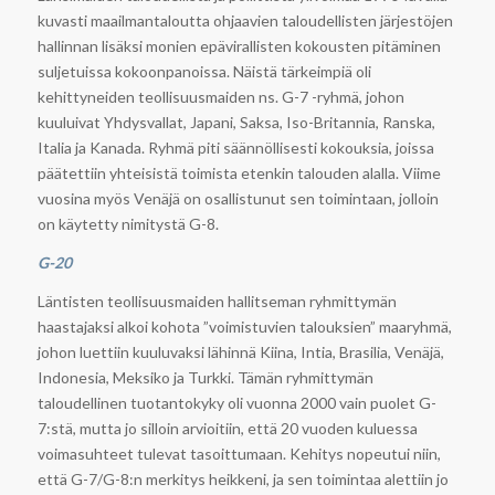
kuvasti maailmantaloutta ohjaavien taloudellisten järjestöjen
hallinnan lisäksi monien epävirallisten kokousten pitäminen
suljetuissa kokoonpanoissa. Näistä tärkeimpiä oli
kehittyneiden teollisuusmaiden ns. G-7 -ryhmä, johon
kuuluivat Yhdysvallat, Japani, Saksa, Iso-Britannia, Ranska,
Italia ja Kanada. Ryhmä piti säännöllisesti kokouksia, joissa
päätettiin yhteisistä toimista etenkin talouden alalla. Viime
vuosina myös Venäjä on osallistunut sen toimintaan, jolloin
on käytetty nimitystä G-8.
G-20
Läntisten teollisuusmaiden hallitseman ryhmittymän
haastajaksi alkoi kohota ”voimistuvien talouksien” maaryhmä,
johon luettiin kuuluvaksi lähinnä Kiina, Intia, Brasilia, Venäjä,
Indonesia, Meksiko ja Turkki. Tämän ryhmittymän
taloudellinen tuotantokyky oli vuonna 2000 vain puolet G-
7:stä, mutta jo silloin arvioitiin, että 20 vuoden kuluessa
voimasuhteet tulevat tasoittumaan. Kehitys nopeutui niin,
että G-7/G-8:n merkitys heikkeni, ja sen toimintaa alettiin jo