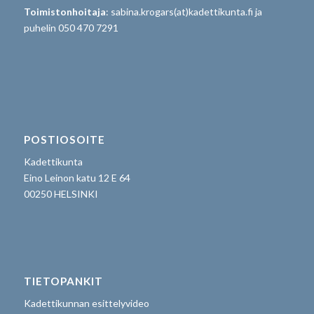
Toimistonhoitaja
: sabina.krogars(at)kadettikunta.fi ja
puhelin 050 470 7291
POSTIOSOITE
Kadettikunta
Eino Leinon katu 12 E 64
00250 HELSINKI
TIETOPANKIT
Kadettikunnan esittelyvideo