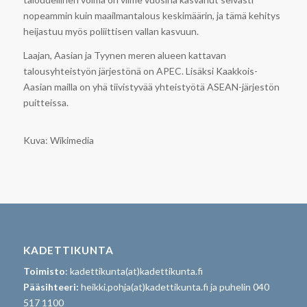
nopeammin kuin maailmantalous keskimäärin, ja tämä kehitys
heijastuu myös poliittisen vallan kasvuun.
Laajan, Aasian ja Tyynen meren alueen kattavan
talousyhteistyön järjestönä on APEC. Lisäksi Kaakkois-
Aasian mailla on yhä tiivistyvää yhteistyötä ASEAN-järjestön
puitteissa.
Kuva: Wikimedia
KADETTIKUNTA
Toimisto
: kadettikunta(at)kadettikunta.fi
Pääsihteeri:
heikki.pohja(at)kadettikunta.fi ja puhelin 040
517 1100