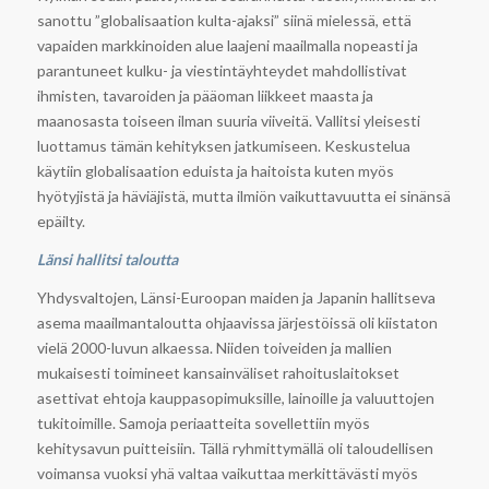
sanottu ”globalisaation kulta-ajaksi” siinä mielessä, että
vapaiden markkinoiden alue laajeni maailmalla nopeasti ja
parantuneet kulku- ja viestintäyhteydet mahdollistivat
ihmisten, tavaroiden ja pääoman liikkeet maasta ja
maanosasta toiseen ilman suuria viiveitä. Vallitsi yleisesti
luottamus tämän kehityksen jatkumiseen. Keskustelua
käytiin globalisaation eduista ja haitoista kuten myös
hyötyjistä ja häviäjistä, mutta ilmiön vaikuttavuutta ei sinänsä
epäilty.
Länsi hallitsi taloutta
Yhdysvaltojen, Länsi-Euroopan maiden ja Japanin hallitseva
asema maailmantaloutta ohjaavissa järjestöissä oli kiistaton
vielä 2000-luvun alkaessa. Niiden toiveiden ja mallien
mukaisesti toimineet kansainväliset rahoituslaitokset
asettivat ehtoja kauppasopimuksille, lainoille ja valuuttojen
tukitoimille. Samoja periaatteita sovellettiin myös
kehitysavun puitteisiin. Tällä ryhmittymällä oli taloudellisen
voimansa vuoksi yhä valtaa vaikuttaa merkittävästi myös