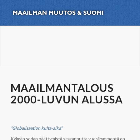
MAAILMANTALOUS
2000-LUVUN ALUSSA
”Globalisaation kulta-aika”
Kylmän sodan päättymistä seurannutta vuosikymmentä on