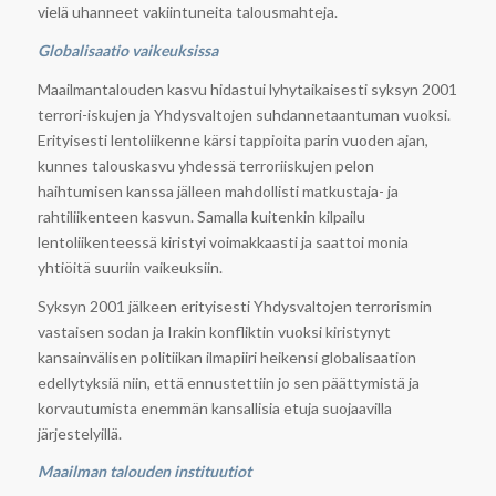
vielä uhanneet vakiintuneita talousmahteja.
Globalisaatio vaikeuksissa
Maailmantalouden kasvu hidastui lyhytaikaisesti syksyn 2001
terrori-iskujen ja Yhdysvaltojen suhdannetaantuman vuoksi.
Erityisesti lentoliikenne kärsi tappioita parin vuoden ajan,
kunnes talouskasvu yhdessä terroriiskujen pelon
haihtumisen kanssa jälleen mahdollisti matkustaja- ja
rahtiliikenteen kasvun. Samalla kuitenkin kilpailu
lentoliikenteessä kiristyi voimakkaasti ja saattoi monia
yhtiöitä suuriin vaikeuksiin.
Syksyn 2001 jälkeen erityisesti Yhdysvaltojen terrorismin
vastaisen sodan ja Irakin konfliktin vuoksi kiristynyt
kansainvälisen politiikan ilmapiiri heikensi globalisaation
edellytyksiä niin, että ennustettiin jo sen päättymistä ja
korvautumista enemmän kansallisia etuja suojaavilla
järjestelyillä.
Maailman talouden instituutiot