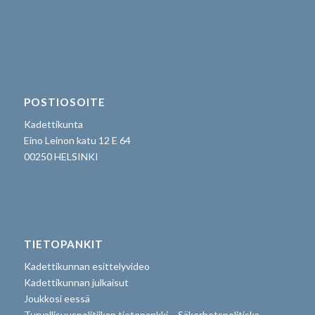
POSTIOSOITE
Kadettikunta
Eino Leinon katu 12 E 64
00250 HELSINKI
TIETOPANKIT
Kadettikunnan esittelyvideo
Kadettikunnan julkaisut
Joukkosi eessä
Turvallisuuspolitiikan tietopankki – Säkerhetspolitiska