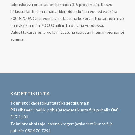
talouskasvu on ollut keskimäärin 3-5 prosenttia. Kasvu
hidastui läntisten rahamarkkinoiden kriisin vuoksi vuosina
2008-2009. Ostovoimalla mitattuna kokonaistuotannon arvo
on nykyisin noin 70 000 miljardia dollaria vuodessa.
Valuuttakurssien arvolla mitattuna saadaan hieman pienempi
summa.
KADETTIKUNTA
Toimisto
: kadettikunta(at)kadettikunta.fi
Pääsihteeri:
heikki.pohja(at)kadettikunta.fi ja puhelin 040
517 1100
Toimistonhoitaja
: sabina.krogars(at)kadettikunta.fi ja
puhelin 050 470 7291