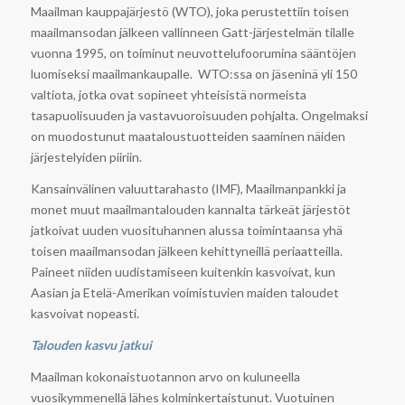
Maailman kauppajärjestö (WTO), joka perustettiin toisen
maailmansodan jälkeen vallinneen Gatt-järjestelmän tilalle
vuonna 1995, on toiminut neuvottelufoorumina sääntöjen
luomiseksi maailmankaupalle. WTO:ssa on jäseninä yli 150
valtiota, jotka ovat sopineet yhteisistä normeista
tasapuolisuuden ja vastavuoroisuuden pohjalta. Ongelmaksi
on muodostunut maataloustuotteiden saaminen näiden
järjestelyiden piiriin.
Kansainvälinen valuuttarahasto (IMF), Maailmanpankki ja
monet muut maailmantalouden kannalta tärkeät järjestöt
jatkoivat uuden vuosituhannen alussa toimintaansa yhä
toisen maailmansodan jälkeen kehittyneillä periaatteilla.
Paineet niiden uudistamiseen kuitenkin kasvoivat, kun
Aasian ja Etelä-Amerikan voimistuvien maiden taloudet
kasvoivat nopeasti.
Talouden kasvu jatkui
Maailman kokonaistuotannon arvo on kuluneella
vuosikymmenellä lähes kolminkertaistunut. Vuotuinen