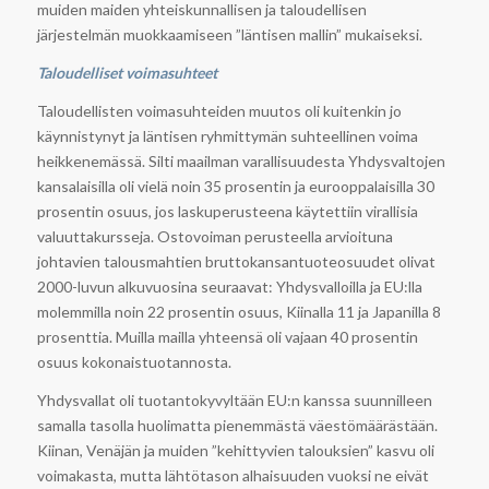
muiden maiden yhteiskunnallisen ja taloudellisen
järjestelmän muokkaamiseen ”läntisen mallin” mukaiseksi.
Taloudelliset voimasuhteet
Taloudellisten voimasuhteiden muutos oli kuitenkin jo
käynnistynyt ja läntisen ryhmittymän suhteellinen voima
heikkenemässä. Silti maailman varallisuudesta Yhdysvaltojen
kansalaisilla oli vielä noin 35 prosentin ja eurooppalaisilla 30
prosentin osuus, jos laskuperusteena käytettiin virallisia
valuuttakursseja. Ostovoiman perusteella arvioituna
johtavien talousmahtien bruttokansantuoteosuudet olivat
2000-luvun alkuvuosina seuraavat: Yhdysvalloilla ja EU:lla
molemmilla noin 22 prosentin osuus, Kiinalla 11 ja Japanilla 8
prosenttia. Muilla mailla yhteensä oli vajaan 40 prosentin
osuus kokonaistuotannosta.
Yhdysvallat oli tuotantokyvyltään EU:n kanssa suunnilleen
samalla tasolla huolimatta pienemmästä väestömäärästään.
Kiinan, Venäjän ja muiden ”kehittyvien talouksien” kasvu oli
voimakasta, mutta lähtötason alhaisuuden vuoksi ne eivät