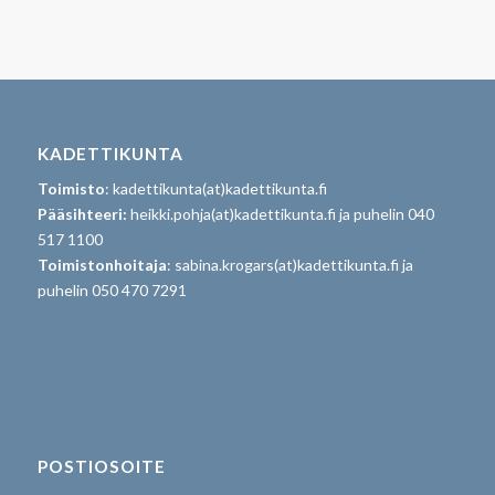
KADETTIKUNTA
Toimisto
: kadettikunta(at)kadettikunta.fi
Pääsihteeri:
heikki.pohja(at)kadettikunta.fi ja puhelin 040
517 1100
Toimistonhoitaja
: sabina.krogars(at)kadettikunta.fi ja
puhelin 050 470 7291
POSTIOSOITE