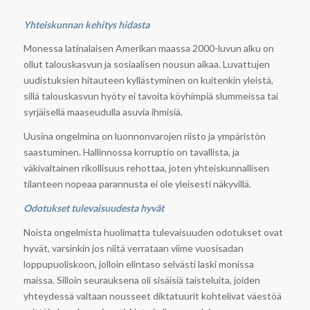
Yhteiskunnan kehitys hidasta
Monessa latinalaisen Amerikan maassa 2000-luvun alku on
ollut talouskasvun ja sosiaalisen nousun aikaa. Luvattujen
uudistuksien hitauteen kyllästyminen on kuitenkin yleistä,
sillä talouskasvun hyöty ei tavoita köyhimpiä slummeissa tai
syrjäisellä maaseudulla asuvia ihmisiä.
Uusina ongelmina on luonnonvarojen riisto ja ympäristön
saastuminen. Hallinnossa korruptio on tavallista, ja
väkivaltainen rikollisuus rehottaa, joten yhteiskunnallisen
tilanteen nopeaa parannusta ei ole yleisesti näkyvillä.
Odotukset tulevaisuudesta hyvät
Noista ongelmista huolimatta tulevaisuuden odotukset ovat
hyvät, varsinkin jos niitä verrataan viime vuosisadan
loppupuoliskoon, jolloin elintaso selvästi laski monissa
maissa. Silloin seurauksena oli sisäisiä taisteluita, joiden
yhteydessä valtaan nousseet diktatuurit kohtelivat väestöä