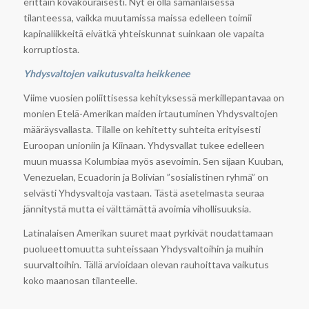
erittäin kovakouraisesti. Nyt ei olla samanlaisessa
tilanteessa, vaikka muutamissa maissa edelleen toimii
kapinaliikkeitä eivätkä yhteiskunnat suinkaan ole vapaita
korruptiosta.
Yhdysvaltojen vaikutusvalta heikkenee
Viime vuosien poliittisessa kehityksessä merkillepantavaa on
monien Etelä-Amerikan maiden irtautuminen Yhdysvaltojen
määräysvallasta. Tilalle on kehitetty suhteita erityisesti
Euroopan unioniin ja Kiinaan. Yhdysvallat tukee edelleen
muun muassa Kolumbiaa myös asevoimin. Sen sijaan Kuuban,
Venezuelan, Ecuadorin ja Bolivian ”sosialistinen ryhmä” on
selvästi Yhdysvaltoja vastaan. Tästä asetelmasta seuraa
jännitystä mutta ei välttämättä avoimia vihollisuuksia.
Latinalaisen Amerikan suuret maat pyrkivät noudattamaan
puolueettomuutta suhteissaan Yhdysvaltoihin ja muihin
suurvaltoihin. Tällä arvioidaan olevan rauhoittava vaikutus
koko maanosan tilanteelle.