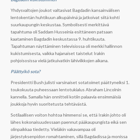
Yhdysvaltojen joukot valtasivat Bagdadin kansainvälisen
lentokentän huhtikuun alkupäivinä ja jatkoivat siitä kohti
suurkaupungin keskustaa. Symbolisesti merkittävä
tapahtuma oli Saddam Husseinia esittäneen patsaan
kaataminen Bagdadin keskustassa 9. huhtikuuta.
Tapahtuman näyttäminen televisiossa oli merkki hallinnon
kukistumisesta, vaikka hajanaiset taistelut Irakin
pohjoisosissa vielä jatkuivatkin lähiviikkojen aikana.
Päättyikö sota?
Presidentti Bush julisti varsinaiset sotatoimet päättyneiksi 1.
toukokuuta puheessaan lentotukialus Abraham Lincolnin
kannella. Samalla hän onnitteli kotiin palaavia ensimmäisiä
joukkoja hyvin suoritetusta tehtävästä.
Sotilaallisen voiton hohtoa himmensi se, että Irakin johto oli
lähes kokonaisuudessaan paennut pääkaupungista eikä sen
olinpaikkaa tiedetty. Vieläkin vakavampaa oli
järjestyksenpidon romahtaminen, sillä Bagdadissa ja monissa