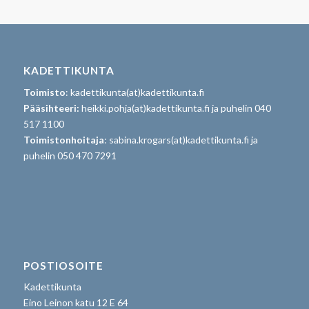
KADETTIKUNTA
Toimisto
: kadettikunta(at)kadettikunta.fi
Pääsihteeri:
heikki.pohja(at)kadettikunta.fi ja puhelin 040
517 1100
Toimistonhoitaja
: sabina.krogars(at)kadettikunta.fi ja
puhelin 050 470 7291
POSTIOSOITE
Kadettikunta
Eino Leinon katu 12 E 64