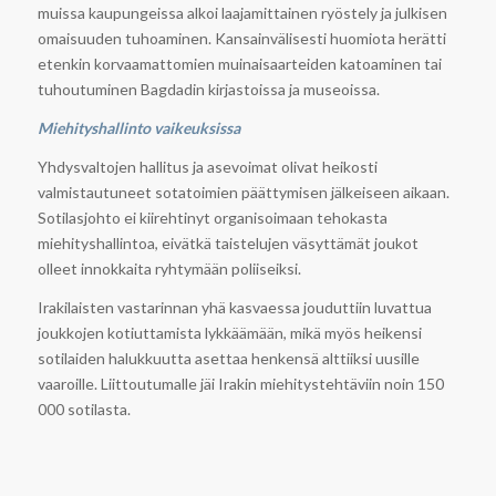
muissa kaupungeissa alkoi laajamittainen ryöstely ja julkisen
omaisuuden tuhoaminen. Kansainvälisesti huomiota herätti
etenkin korvaamattomien muinaisaarteiden katoaminen tai
tuhoutuminen Bagdadin kirjastoissa ja museoissa.
Miehityshallinto vaikeuksissa
Yhdysvaltojen hallitus ja asevoimat olivat heikosti
valmistautuneet sotatoimien päättymisen jälkeiseen aikaan.
Sotilasjohto ei kiirehtinyt organisoimaan tehokasta
miehityshallintoa, eivätkä taistelujen väsyttämät joukot
olleet innokkaita ryhtymään poliiseiksi.
Irakilaisten vastarinnan yhä kasvaessa jouduttiin luvattua
joukkojen kotiuttamista lykkäämään, mikä myös heikensi
sotilaiden halukkuutta asettaa henkensä alttiiksi uusille
vaaroille. Liittoutumalle jäi Irakin miehitystehtäviin noin 150
000 sotilasta.