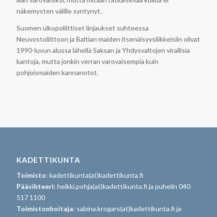
näkemysten välille syntynyt.
Suomen ulkopoliittiset linjaukset suhteessa
Neuvostoliittoon ja Baltian maiden itsenäisyysliikkeisiin olivat
1990-luvun alussa lähellä Saksan ja Yhdysvaltojen virallisia
kantoja, mutta jonkin verran varovaisempia kuin
pohjoismaiden kannanotot.
KADETTIKUNTA
Toimisto
: kadettikunta(at)kadettikunta.fi
Pääsihteeri:
heikki.pohja(at)kadettikunta.fi ja puhelin 040
517 1100
Toimistonhoitaja
: sabina.krogars(at)kadettikunta.fi ja