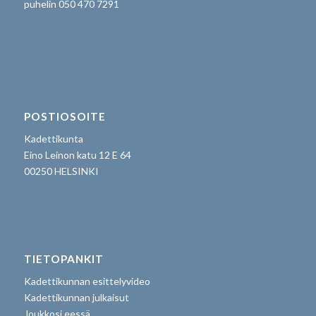
puhelin 050 470 7291
POSTIOSOITE
Kadettikunta
Eino Leinon katu 12 E 64
00250 HELSINKI
TIETOPANKIT
Kadettikunnan esittelyvideo
Kadettikunnan julkaisut
Joukkosi eessä