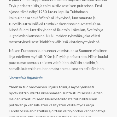
Etyk-periaatteisiin ja toimi aktiivisesti sen puitteissa. Ensi
sijassa tämä näkyi 1980-luvun lopulla Tukholman
kokouksessa sekä Wienissä käydyissä, luottamusta ja
turvallisuutta lisääviä toimia koskeneissa neuvotteluissa.
Niissä Suomi luettiin yhdessä Ruotsin, Itävallan, Sveitsin ja
Jugoslavian kanssa ns. N+N -maiden ryhmään, joka välitti
menestyksellisesti blokkien välisissä kiistakysymyksissä.
Itäisen Euroopan kuohunnan voimistuessa Suomen virallinen
linja edelleen myötäili YK:n ja Etykin periaatteita. Niihin kuului
puuttumattomuus toisten valtioiden sisäisiin asioihin ja
samalla kuitenkin rauhanomaisten muutosten edistäminen.
Varovaisia linjauksia
Yleensä tuo varovainen linjaus toimi ja myös yleisesti
hyväksyttiin, mutta nimenomaan suhtautumisessa Baltian
maiden irtautumiseen Neuvostoliitosta tuli hallituksen
politiikan ja kansalaisten käsitysten välille myös eroja.
Lehdistössä arvosteltiin ajoittain valtiojohdon kannanottoja
liian varovaisiksi, mutta mitään ratkaisevaa kuilua ei