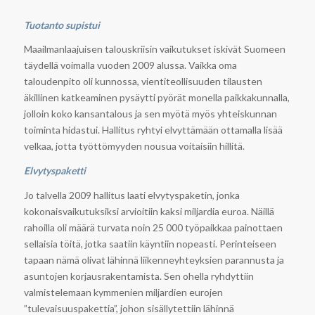
Tuotanto supistui
Maailmanlaajuisen talouskriisin vaikutukset iskivät Suomeen
täydellä voimalla vuoden 2009 alussa. Vaikka oma
taloudenpito oli kunnossa, vientiteollisuuden tilausten
äkillinen katkeaminen pysäytti pyörät monella paikkakunnalla,
jolloin koko kansantalous ja sen myötä myös yhteiskunnan
toiminta hidastui. Hallitus ryhtyi elvyttämään ottamalla lisää
velkaa, jotta työttömyyden nousua voitaisiin hillitä.
Elvytyspaketti
Jo talvella 2009 hallitus laati elvytyspaketin, jonka
kokonaisvaikutuksiksi arvioitiin kaksi miljardia euroa. Näillä
rahoilla oli määrä turvata noin 25 000 työpaikkaa painottaen
sellaisia töitä, jotka saatiin käyntiin nopeasti. Perinteiseen
tapaan nämä olivat lähinnä liikenneyhteyksien parannusta ja
asuntojen korjausrakentamista. Sen ohella ryhdyttiin
valmistelemaan kymmenien miljardien eurojen
”tulevaisuuspakettia”, johon sisällytettiin lähinnä