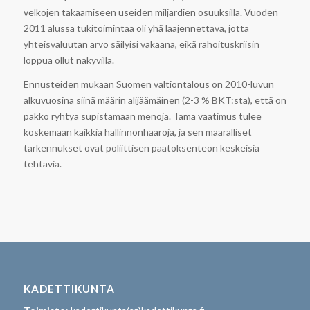
velkojen takaamiseen useiden miljardien osuuksilla. Vuoden
2011 alussa tukitoimintaa oli yhä laajennettava, jotta
yhteisvaluutan arvo säilyisi vakaana, eikä rahoituskriisin
loppua ollut näkyvillä.
Ennusteiden mukaan Suomen valtiontalous on 2010-luvun
alkuvuosina siinä määrin alijäämäinen (2-3 % BKT:sta), että on
pakko ryhtyä supistamaan menoja. Tämä vaatimus tulee
koskemaan kaikkia hallinnonhaaroja, ja sen määrälliset
tarkennukset ovat poliittisen päätöksenteon keskeisiä
tehtäviä.
KADETTIKUNTA