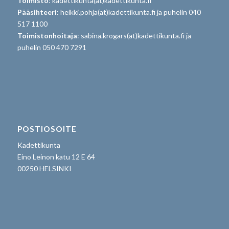
Toimisto
: kadettikunta(at)kadettikunta.fi
Pääsihteeri:
heikki.pohja(at)kadettikunta.fi ja puhelin 040
517 1100
Toimistonhoitaja
: sabina.krogars(at)kadettikunta.fi ja
puhelin 050 470 7291
POSTIOSOITE
Kadettikunta
Eino Leinon katu 12 E 64
00250 HELSINKI