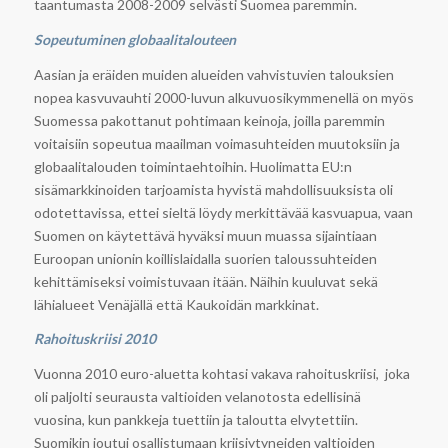
taantumasta 2008-2009 selvästi Suomea paremmin.
Sopeutuminen globaalitalouteen
Aasian ja eräiden muiden alueiden vahvistuvien talouksien
nopea kasvuvauhti 2000-luvun alkuvuosikymmenellä on myös
Suomessa pakottanut pohtimaan keinoja, joilla paremmin
voitaisiin sopeutua maailman voimasuhteiden muutoksiin ja
globaalitalouden toimintaehtoihin. Huolimatta EU:n
sisämarkkinoiden tarjoamista hyvistä mahdollisuuksista oli
odotettavissa, ettei sieltä löydy merkittävää kasvuapua, vaan
Suomen on käytettävä hyväksi muun muassa sijaintiaan
Euroopan unionin koillislaidalla suorien taloussuhteiden
kehittämiseksi voimistuvaan itään. Näihin kuuluvat sekä
lähialueet Venäjällä että Kaukoidän markkinat.
Rahoituskriisi 2010
Vuonna 2010 euro-aluetta kohtasi vakava rahoituskriisi, joka
oli paljolti seurausta valtioiden velanotosta edellisinä
vuosina, kun pankkeja tuettiin ja taloutta elvytettiin.
Suomikin joutui osallistumaan kriisiytyneiden valtioiden