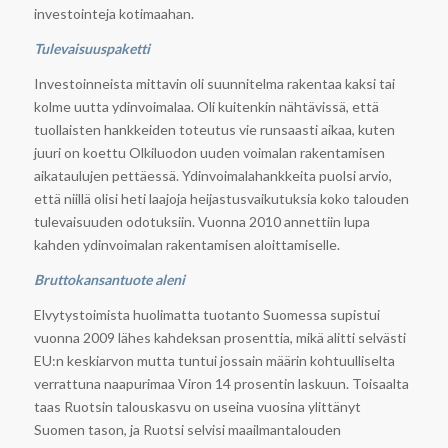
investointeja kotimaahan.
Tulevaisuuspaketti
Investoinneista mittavin oli suunnitelma rakentaa kaksi tai
kolme uutta ydinvoimalaa. Oli kuitenkin nähtävissä, että
tuollaisten hankkeiden toteutus vie runsaasti aikaa, kuten
juuri on koettu Olkiluodon uuden voimalan rakentamisen
aikataulujen pettäessä. Ydinvoimalahankkeita puolsi arvio,
että niillä olisi heti laajoja heijastusvaikutuksia koko talouden
tulevaisuuden odotuksiin. Vuonna 2010 annettiin lupa
kahden ydinvoimalan rakentamisen aloittamiselle.
Bruttokansantuote aleni
Elvytystoimista huolimatta tuotanto Suomessa supistui
vuonna 2009 lähes kahdeksan prosenttia, mikä alitti selvästi
EU:n keskiarvon mutta tuntui jossain määrin kohtuulliselta
verrattuna naapurimaa Viron 14 prosentin laskuun. Toisaalta
taas Ruotsin talouskasvu on useina vuosina ylittänyt
Suomen tason, ja Ruotsi selvisi maailmantalouden