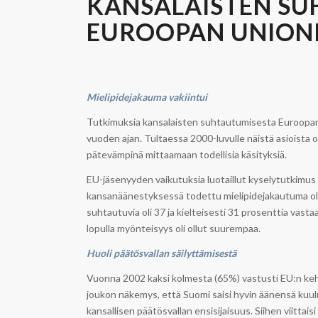
KANSALAISTEN S
EUROOPAN UNIONI
Mielipidejakauma vakiintui
Tutkimuksia kansalaisten suhtautumisesta Euroopan 
vuoden ajan. Tultaessa 2000-luvulle näistä asioista o
pätevämpinä mittaamaan todellisia käsityksiä.
EU-jäsenyyden vaikutuksia luotaillut kyselytutkimus
kansanäänestyksessä todettu mielipidejakautuma oli 
suhtautuvia oli 37 ja kielteisesti 31 prosenttia vastaa
lopulla myönteisyys oli ollut suurempaa.
Huoli päätösvallan säilyttämisestä
Vuonna 2002 kaksi kolmesta (65%) vastusti EU:n kehitt
joukon näkemys, että Suomi saisi hyvin äänensä kuulu
kansallisen päätösvallan ensisijaisuus. Siihen viitta