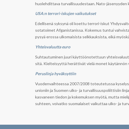
huolehdittava turvallisuudestaan. Nato-jäsenyyden ka
USA:n terrori-iskujen vaikutukset
Edellisenä syksynä oli koettu terrori-iskut Yhdysvalt
sotatoimet Afganistanissa. Kokemus tuntui vahvista
pysyä erossa ulkomaisista selkkauksista, eikä myös
Yhteisvaluutta euro
Suhtautuminen juuri käyttöönotettuun yhteisvaluutta 
sitä. Kielteisyyttä herättivät vielä monet käytännön
Peruslinja hyväksyttiin
Vuodenvaihteessa 2007/2008 toteutetussa kyselyssä
unioniin ja Suomen ulko- ja turvallisuuspoliittisiin li
kasvaneen tiedon ja kokemuksen myötä, mutta mielipi
suhteen, voivatko suomalaiset vaikuttaa ulko- ja turval