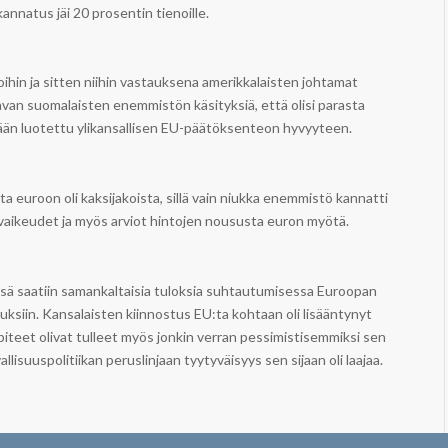
nnatus jäi 20 prosentin tienoille.
oihin ja sitten niihin vastauksena amerikkalaisten johtamat
van suomalaisten enemmistön käsityksiä, että olisi parasta
kään luotettu ylikansallisen EU-päätöksenteon hyvyyteen.
euroon oli kaksijakoista, sillä vain niukka enemmistö kannatti
 vaikeudet ja myös arviot hintojen noususta euron myötä.
 saatiin samankaltaisia tuloksia suhtautumisessa Euroopan
njauksiin. Kansalaisten kiinnostus EU:ta kohtaan oli lisääntynyt
teet olivat tulleet myös jonkin verran pessimistisemmiksi sen
lisuuspolitiikan peruslinjaan tyytyväisyys sen sijaan oli laajaa.