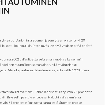
UHTAUTUMINEN
IN
yhteisöön/unioniin ja Suomen jäsenyyteen on tehty yli 20
li jo saatu kokemuksia, joten myös kyselyjä voidaan pitää entistä
 vuonna 2002 paljasti, että seitsemän vuotta aikaisemmin
edelleen suunnilleen samanlainen, sillä myönteisesti
jista. Merkillepantavaa oli kuitenkin se, että välillä 1990-luvun
ämistä liittovaltioksi. Tähän läheisesti liittyi vain 26 prosentin
viin Brysselin päätöksenteossa. Haluttiin siis varmistaa
isi myös 61 prosentin ilmaisema kanta, että Suomen on itse