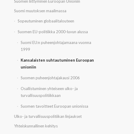
Suomen liittyminen Euroopan Unioniin
Suomi muutoksen maailmassa
Sopeutuminen globaalitalouteen
Suomen EU-politiikka 2000-luvun alussa
Suomi EU:n puheenjohtajamaana vuonna
1999
Kansalaisten suhtautuminen Euroopan
unioniin
Suomen puheenjohtajakausi 2006
Osallistuminen yhteiseen ulko- ja
turvallisuuspolitiikkaan
Suomen tavoitteet Euroopan unionissa
Ulko- ja turvallisuuspolitiikan linjaukset
Yhteiskunnallinen kehitys