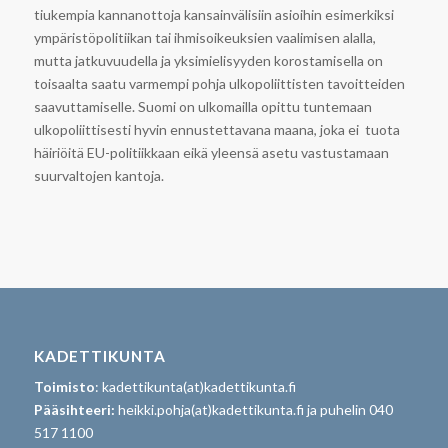
tiukempia kannanottoja kansainvälisiin asioihin esimerkiksi
ympäristöpolitiikan tai ihmisoikeuksien vaalimisen alalla,
mutta jatkuvuudella ja yksimielisyyden korostamisella on
toisaalta saatu varmempi pohja ulkopoliittisten tavoitteiden
saavuttamiselle. Suomi on ulkomailla opittu tuntemaan
ulkopoliittisesti hyvin ennustettavana maana, joka ei tuota
häiriöitä EU-politiikkaan eikä yleensä asetu vastustamaan
suurvaltojen kantoja.
KADETTIKUNTA
Toimisto
: kadettikunta(at)kadettikunta.fi
Pääsihteeri:
heikki.pohja(at)kadettikunta.fi ja puhelin 040
517 1100