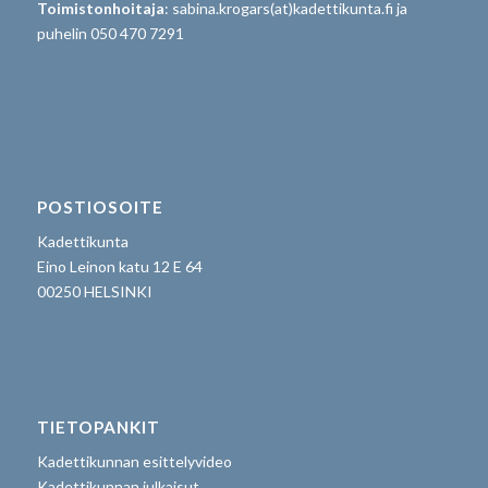
Toimistonhoitaja
: sabina.krogars(at)kadettikunta.fi ja
puhelin 050 470 7291
POSTIOSOITE
Kadettikunta
Eino Leinon katu 12 E 64
00250 HELSINKI
TIETOPANKIT
Kadettikunnan esittelyvideo
Kadettikunnan julkaisut