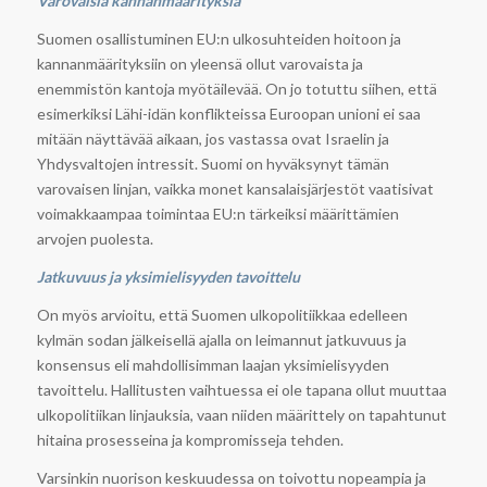
Varovaisia kannanmäärityksiä
Suomen osallistuminen EU:n ulkosuhteiden hoitoon ja
kannanmäärityksiin on yleensä ollut varovaista ja
enemmistön kantoja myötäilevää. On jo totuttu siihen, että
esimerkiksi Lähi-idän konflikteissa Euroopan unioni ei saa
mitään näyttävää aikaan, jos vastassa ovat Israelin ja
Yhdysvaltojen intressit. Suomi on hyväksynyt tämän
varovaisen linjan, vaikka monet kansalaisjärjestöt vaatisivat
voimakkaampaa toimintaa EU:n tärkeiksi määrittämien
arvojen puolesta.
Jatkuvuus ja yksimielisyyden tavoittelu
On myös arvioitu, että Suomen ulkopolitiikkaa edelleen
kylmän sodan jälkeisellä ajalla on leimannut jatkuvuus ja
konsensus eli mahdollisimman laajan yksimielisyyden
tavoittelu. Hallitusten vaihtuessa ei ole tapana ollut muuttaa
ulkopolitiikan linjauksia, vaan niiden määrittely on tapahtunut
hitaina prosesseina ja kompromisseja tehden.
Varsinkin nuorison keskuudessa on toivottu nopeampia ja