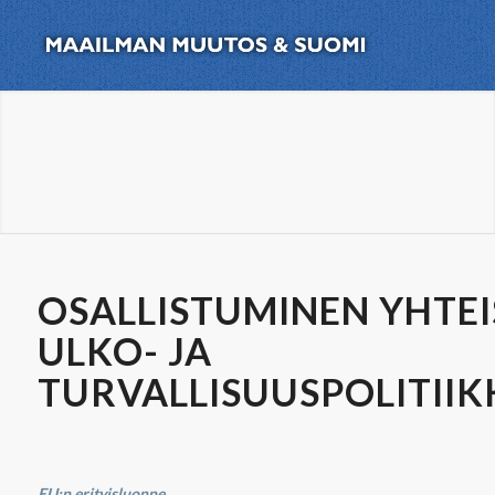
OSALLISTUMINEN YHTEI
ULKO- JA
TURVALLISUUSPOLITII
EU:n erityisluonne