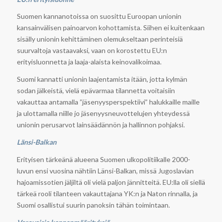
Suomen kannanotoissa on suosittu Euroopan unionin
kansainvälisen painoarvon kohottamista. Siihen ei kuitenkaan
sisälly unionin kehittäminen olemukseltaan perinteisiä
suurvaltoja vastaavaksi, vaan on korostettu EU:n
erityisluonnetta ja laaja-alaista keinovalikoimaa.
Suomi kannatti unionin laajentamista itään, jotta kylmän
sodan jälkeistä, vielä epävarmaa tilannetta voitaisiin
vakauttaa antamalla ”jäsenyysperspektiivi” halukkaille maille
ja ulottamalla niille jo jäsenyysneuvottelujen yhteydessä
unionin perusarvot lainsäädännön ja hallinnon pohjaksi.
Länsi-Balkan
Erityisen tärkeänä alueena Suomen ulkopolitiikalle 2000-
luvun ensi vuosina nähtiin Länsi-Balkan, missä Jugoslavian
hajoamissotien jäljiltä oli vielä paljon jännitteitä. EU:lla oli siellä
tärkeä rooli tilanteen vakauttajana YK:n ja Naton rinnalla, ja
Suomi osallistui suurin panoksin tähän toimintaan.