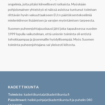
ongelmia, joita pitäisi kiireellisesti ratkaista. Myöskään
pohjoismainen yhteistyö ei näissä asioissa tuntunut toimivan
riittävän hyvin vakuuttaakseen EU:n päätöksentekoelimiä
mielenkiinnon lisäämisen ja varojen myöntämisen tarpeesta.
Suomen puheenjohtajuuskausi jätti joka tapauksessa vuoden
1999 lopulla vaikutelman, että unionin toiminta oli entistä
tehokkaampaa ja jäsenmaille hyödyllisempää. Myös Suomen
toiminta puheenjohtajana sai yleisesti kiitosta.
KADETTIKUNTA
Toimisto
: kadettikunta(at)kadettikunta.fi
Pääsihteeri:
heikki.pohja(at)kadettikunta.fi ja puhelin 040