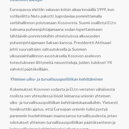
Euroopassa elettiin vakavan kriisin aikaa keväällä 1999, kun
sotilasliitto Nato pakotti Jugoslaviaa pommittamalla
serbihallinnon poistumaan Kosovosta. Suomi osallistui EU:n
tulevana puheenjohtajamaana sodan lopettamiseen
tähtääviin ponnisteluihin yhteistyössä alkuvuoden
puheenjohtajamaan Saksan kanssa. Presidentti Ahtisaari
johti suurvaltojen valtuutuksella ja Suomen
ulkoasiainhallinnon avustuksella Kosovon aselevon
toteutukseen liittyneitä neuvotteluja, joiden tulokset YK
vahvisti päätöksillään.
Yhteisen ulko- ja turvalisuuspolitiikan kehittäminen
Kokemukset Kosovon sodasta ja EU:n verraten vähäisestä
roolista sen yhteydessä löivät leimansa unionin yhteisen
ulko- ja turvallisuuspolitiikan kehittämiskaavailuihin. Yleisesti
hyväksyttiin ajatus, että Euroopan unionin tulisi pystyä
paremmin huolehtimaan maanosansa turvallisuudesta, joten
odotukset yhteisen turvallisuuspolitiikan päätöksenteon ja
keinovalikoiman kehittämiseksi olivat suuret.