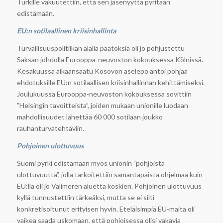
Turkille vakuutettiin, että sen jäsenyyttä pyritään
edistämään.
EU:n sotilaallinen kriisinhallinta
Turvallisuuspolitiikan alalla päätöksiä oli jo pohjustettu
Saksan johdolla Eurooppa-neuvoston kokouksessa Kölnissä.
Kesäkuussa aikaansaatu Kosovon aselepo antoi pohjaa
ehdotuksille EU:n sotilaallisen kriisinhallinnan kehittämiseksi.
Joulukuussa Eurooppa-neuvoston kokouksessa sovittiin
”Helsingin tavoitteista”, joiden mukaan unionille luodaan
mahdollisuudet lähettää 60 000 sotilaan joukko
rauhanturvatehtäviin.
Pohjoinen ulottuvuus
Suomi pyrki edistämään myös unionin ”pohjoista
ulottuvuutta”, jolla tarkoitettiin samantapaista ohjelmaa kuin
EU:lla oli jo Välimeren aluetta koskien. Pohjoinen ulottuvuus
kyllä tunnustettiin tärkeäksi, mutta se ei silti
konkretisoitunut erityisen hyvin. Eteläisimpiä EU-maita oli
vaikea saada uskomaan, että pohjoisessa olisi vakavia