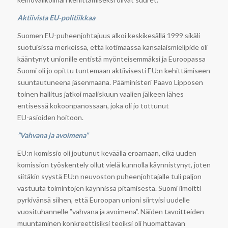
Aktiivista EU-politiikkaa
Suomen EU-puheenjohtajuus alkoi keskikesällä 1999 sikäli
suotuisissa merkeissä, että kotimaassa kansalaismielipide oli
kääntynyt unionille entistä myönteisemmäksi ja Euroopassa
Suomi oli jo opittu tuntemaan aktiivisesti EU:n kehittämiseen
suuntautuneena jäsenmaana. Pääministeri Paavo Lipposen
toinen hallitus jatkoi maaliskuun vaalien jälkeen lähes
entisessä kokoonpanossaan, joka oli jo tottunut
EU-asioiden hoitoon.
”Vahvana ja avoimena”
EU:n komissio oli joutunut keväällä eroamaan, eikä uuden
komission työskentely ollut vielä kunnolla käynnistynyt, joten
siitäkin syystä EU:n neuvoston puheenjohtajalle tuli paljon
vastuuta toimintojen käynnissä pitämisestä. Suomi ilmoitti
pyrkivänsä siihen, että Euroopan unioni siirtyisi uudelle
vuosituhannelle ”vahvana ja avoimena”. Näiden tavoitteiden
muuntaminen konkreettisiksi teoiksi oli huomattavan