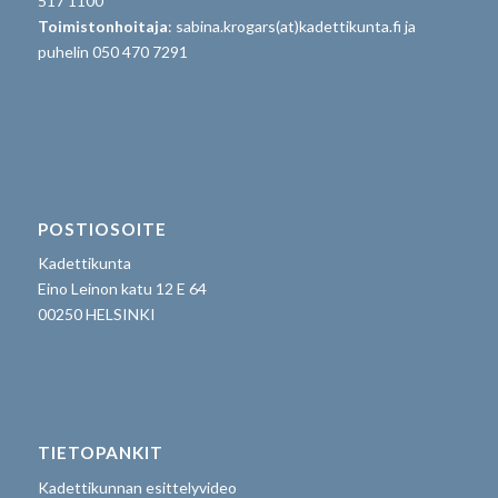
517 1100
Toimistonhoitaja
: sabina.krogars(at)kadettikunta.fi ja
puhelin 050 470 7291
POSTIOSOITE
Kadettikunta
Eino Leinon katu 12 E 64
00250 HELSINKI
TIETOPANKIT
Kadettikunnan esittelyvideo