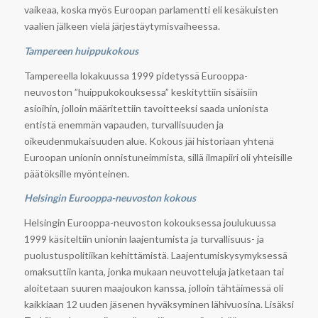
vaikeaa, koska myös Euroopan parlamentti eli kesäkuisten
vaalien jälkeen vielä järjestäytymisvaiheessa.
Tampereen huippukokous
Tampereella lokakuussa 1999 pidetyssä Eurooppa-
neuvoston ”huippukokouksessa” keskityttiin sisäisiin
asioihin, jolloin määritettiin tavoitteeksi saada unionista
entistä enemmän vapauden, turvallisuuden ja
oikeudenmukaisuuden alue. Kokous jäi historiaan yhtenä
Euroopan unionin onnistuneimmista, sillä ilmapiiri oli yhteisille
päätöksille myönteinen.
Helsingin Eurooppa-neuvoston kokous
Helsingin Eurooppa-neuvoston kokouksessa joulukuussa
1999 käsiteltiin unionin laajentumista ja turvallisuus- ja
puolustuspolitiikan kehittämistä. Laajentumiskysymyksessä
omaksuttiin kanta, jonka mukaan neuvotteluja jatketaan tai
aloitetaan suuren maajoukon kanssa, jolloin tähtäimessä oli
kaikkiaan 12 uuden jäsenen hyväksyminen lähivuosina. Lisäksi