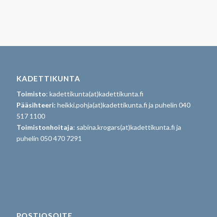
KADETTIKUNTA
Toimisto
: kadettikunta(at)kadettikunta.fi
Pääsihteeri:
heikki.pohja(at)kadettikunta.fi ja puhelin 040
517 1100
Toimistonhoitaja
: sabina.krogars(at)kadettikunta.fi ja
puhelin 050 470 7291
POSTIOSOITE