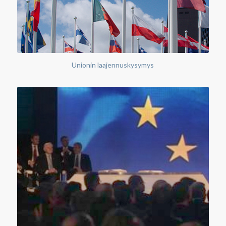
Unionin laajennuskysymys