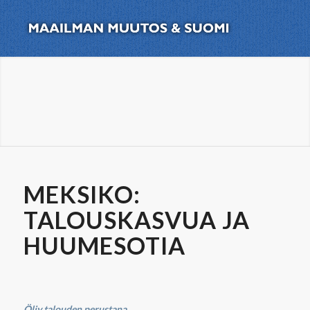
MEKSIKO:
TALOUSKASVUA JA
HUUMESOTIA
Öljy talouden perustana