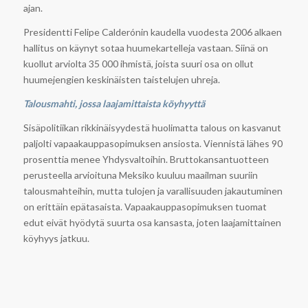
ajan.
Presidentti Felipe Calderónin kaudella vuodesta 2006 alkaen
hallitus on käynyt sotaa huumekartelleja vastaan. Siinä on
kuollut arviolta 35 000 ihmistä, joista suuri osa on ollut
huumejengien keskinäisten taistelujen uhreja.
Talousmahti, jossa laajamittaista köyhyyttä
Sisäpolitiikan rikkinäisyydestä huolimatta talous on kasvanut
paljolti vapaakauppasopimuksen ansiosta. Viennistä lähes 90
prosenttia menee Yhdysvaltoihin. Bruttokansantuotteen
perusteella arvioituna Meksiko kuuluu maailman suuriin
talousmahteihin, mutta tulojen ja varallisuuden jakautuminen
on erittäin epätasaista. Vapaakauppasopimuksen tuomat
edut eivät hyödytä suurta osa kansasta, joten laajamittainen
köyhyys jatkuu.