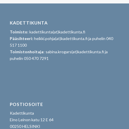
KADETTIKUNTA
Toimisto
: kadettikunta(at)kadettikunta.fi
Pääsihteeri:
heikki.pohja(at)kadettikunta.fi ja puhelin 040
517 1100
Toimistonhoitaja
: sabina.krogars(at)kadettikunta.fi ja
puhelin 050 470 7291
POSTIOSOITE
Kadettikunta
Eino Leinon katu 12 E 64
00250 HELSINKI