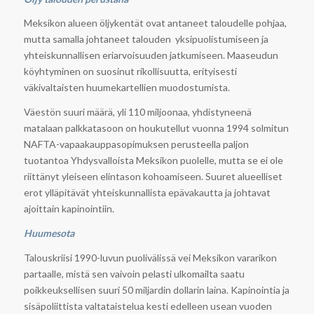
Meksikon alueen öljykentät ovat antaneet taloudelle pohjaa,
mutta samalla johtaneet talouden yksipuolistumiseen ja
yhteiskunnallisen eriarvoisuuden jatkumiseen. Maaseudun
köyhtyminen on suosinut rikollisuutta, erityisesti
väkivaltaisten huumekartellien muodostumista.
Väestön suuri määrä, yli 110 miljoonaa, yhdistyneenä
matalaan palkkatasoon on houkutellut vuonna 1994 solmitun
NAFTA-vapaakauppasopimuksen perusteella paljon
tuotantoa Yhdysvalloista Meksikon puolelle, mutta se ei ole
riittänyt yleiseen elintason kohoamiseen. Suuret alueelliset
erot ylläpitävät yhteiskunnallista epävakautta ja johtavat
ajoittain kapinointiin.
Huumesota
Talouskriisi 1990-luvun puolivälissä vei Meksikon vararikon
partaalle, mistä sen vaivoin pelasti ulkomailta saatu
poikkeuksellisen suuri 50 miljardin dollarin laina. Kapinointia ja
sisäpoliittista valtataistelua kesti edelleen usean vuoden