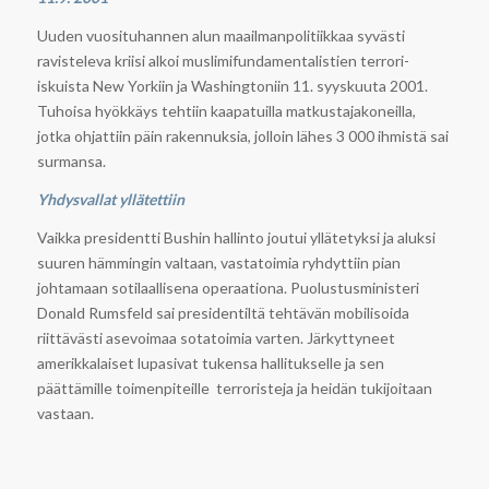
Uuden vuosituhannen alun maailmanpolitiikkaa syvästi
ravisteleva kriisi alkoi muslimifundamentalistien terrori-
iskuista New Yorkiin ja Washingtoniin 11. syyskuuta 2001.
Tuhoisa hyökkäys tehtiin kaapatuilla matkustajakoneilla,
jotka ohjattiin päin rakennuksia, jolloin lähes 3 000 ihmistä sai
surmansa.
Yhdysvallat yllätettiin
Vaikka presidentti Bushin hallinto joutui yllätetyksi ja aluksi
suuren hämmingin valtaan, vastatoimia ryhdyttiin pian
johtamaan sotilaallisena operaationa. Puolustusministeri
Donald Rumsfeld sai presidentiltä tehtävän mobilisoida
riittävästi asevoimaa sotatoimia varten. Järkyttyneet
amerikkalaiset lupasivat tukensa hallitukselle ja sen
päättämille toimenpiteille terroristeja ja heidän tukijoitaan
vastaan.