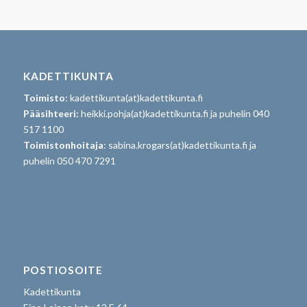
KADETTIKUNTA
Toimisto
: kadettikunta(at)kadettikunta.fi
Pääsihteeri:
heikki.pohja(at)kadettikunta.fi ja puhelin 040
517 1100
Toimistonhoitaja
: sabina.krogars(at)kadettikunta.fi ja
puhelin 050 470 7291
POSTIOSOITE
Kadettikunta