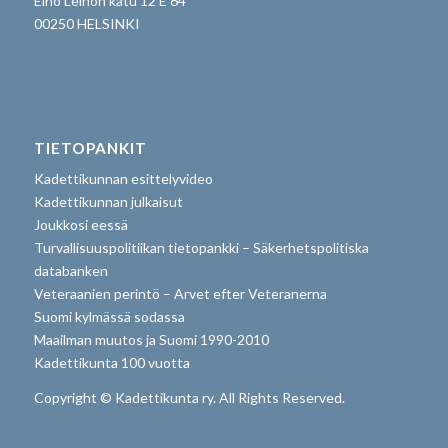
Eino Leinon katu 12 E 64
00250 HELSINKI
TIETOPANKIT
Kadettikunnan esittelyvideo
Kadettikunnan julkaisut
Joukkosi eessä
Turvallisuuspolitiikan tietopankki – Säkerhetspolitiska
databanken
Veteraanien perintö – Arvet efter Veteranerna
Suomi kylmässä sodassa
Maailman muutos ja Suomi 1990-2010
Kadettikunta 100 vuotta
Copyright © Kadettikunta ry. All Rights Reserved.