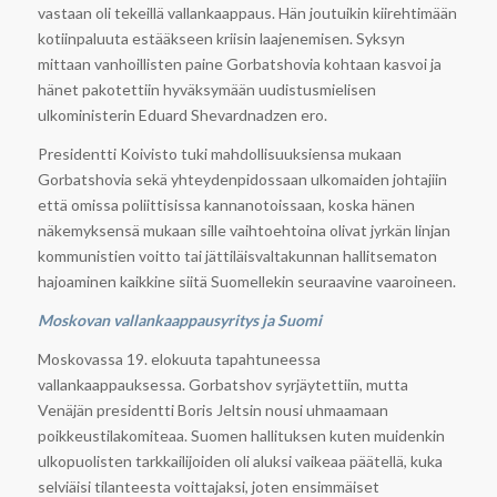
vastaan oli tekeillä vallankaappaus. Hän joutuikin kiirehtimään
kotiinpaluuta estääkseen kriisin laajenemisen. Syksyn
mittaan vanhoillisten paine Gorbatshovia kohtaan kasvoi ja
hänet pakotettiin hyväksymään uudistusmielisen
ulkoministerin Eduard Shevardnadzen ero.
Presidentti Koivisto tuki mahdollisuuksiensa mukaan
Gorbatshovia sekä yhteydenpidossaan ulkomaiden johtajiin
että omissa poliittisissa kannanotoissaan, koska hänen
näkemyksensä mukaan sille vaihtoehtoina olivat jyrkän linjan
kommunistien voitto tai jättiläisvaltakunnan hallitsematon
hajoaminen kaikkine siitä Suomellekin seuraavine vaaroineen.
Moskovan vallankaappausyritys ja Suomi
Moskovassa 19. elokuuta tapahtuneessa
vallankaappauksessa. Gorbatshov syrjäytettiin, mutta
Venäjän presidentti Boris Jeltsin nousi uhmaamaan
poikkeustilakomiteaa. Suomen hallituksen kuten muidenkin
ulkopuolisten tarkkailijoiden oli aluksi vaikeaa päätellä, kuka
selviäisi tilanteesta voittajaksi, joten ensimmäiset