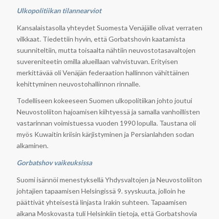
Ulkopolitiikan tilannearviot
Kansalaistasolla yhteydet Suomesta Venäjälle olivat verraten
vilkkaat. Tiedettiin hyvin, että Gorbatshovin kaatamista
suunniteltiin, mutta toisaalta nähtiin neuvostotasavaltojen
suvereniteetin omilla alueillaan vahvistuvan. Erityisen
merkittävää oli Venäjän federaation hallinnon vähittäinen
kehittyminen neuvostohallinnon rinnalle.
Todelliseen kokeeseen Suomen ulkopolitiikan johto joutui
Neuvostoliiton hajoamisen kiihtyessä ja samalla vanhoillisten
vastarinnan voimistuessa vuoden 1990 lopulla. Taustana oli
myös Kuwaitin kriisin kärjistyminen ja Persianlahden sodan
alkaminen.
Gorbatshov vaikeuksissa
Suomi isännöi menestyksellä Yhdysvaltojen ja Neuvostoliiton
johtajien tapaamisen Helsingissä 9. syyskuuta, jolloin he
päättivät yhteisestä linjasta Irakin suhteen. Tapaamisen
aikana Moskovasta tuli Helsinkiin tietoja, että Gorbatshovia