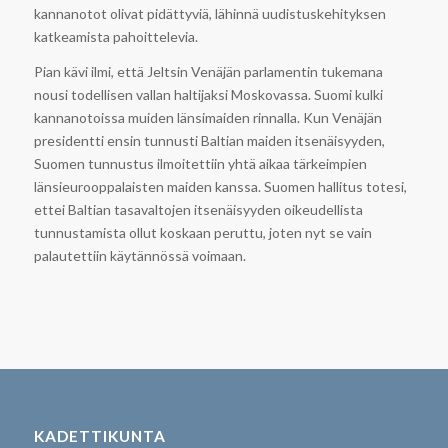
kannanotot olivat pidättyviä, lähinnä uudistuskehityksen
katkeamista pahoittelevia.
Pian kävi ilmi, että Jeltsin Venäjän parlamentin tukemana
nousi todellisen vallan haltijaksi Moskovassa. Suomi kulki
kannanotoissa muiden länsimaiden rinnalla. Kun Venäjän
presidentti ensin tunnusti Baltian maiden itsenäisyyden,
Suomen tunnustus ilmoitettiin yhtä aikaa tärkeimpien
länsieurooppalaisten maiden kanssa. Suomen hallitus totesi,
ettei Baltian tasavaltojen itsenäisyyden oikeudellista
tunnustamista ollut koskaan peruttu, joten nyt se vain
palautettiin käytännössä voimaan.
KADETTIKUNTA