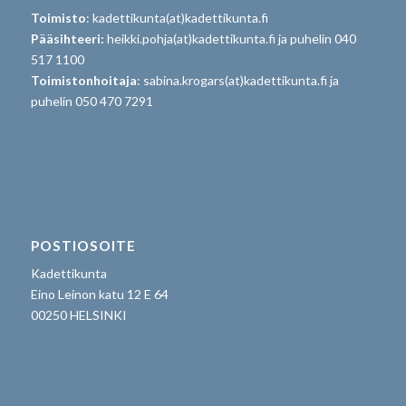
Toimisto
: kadettikunta(at)kadettikunta.fi
Pääsihteeri:
heikki.pohja(at)kadettikunta.fi ja puhelin 040
517 1100
Toimistonhoitaja
: sabina.krogars(at)kadettikunta.fi ja
puhelin 050 470 7291
POSTIOSOITE
Kadettikunta
Eino Leinon katu 12 E 64
00250 HELSINKI