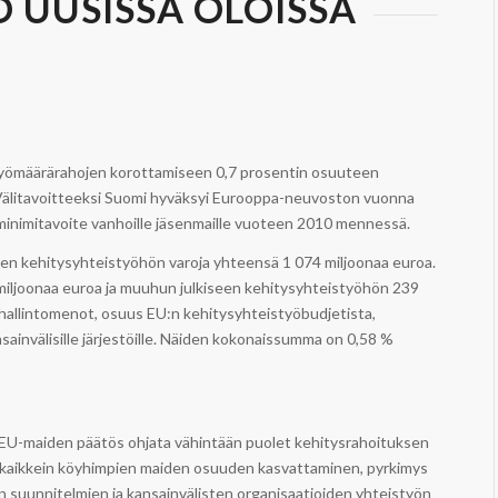
 UUSISSA OLOISSA
styömäärärahojen korottamiseen 0,7 prosentin osuuteen
litavoitteeksi Suomi hyväksyi Eurooppa-neuvoston vuonna
inimitavoite vanhoille jäsenmaille vuoteen 2010 mennessä.
en kehitysyhteistyöhön varoja yhteensä 1 074 miljoonaa euroa.
miljoonaa euroa ja muuhun julkiseen kehitysyhteistyöhön 239
 hallintomenot, osuus EU:n kehitysyhteistyöbudjetista,
ainvälisille järjestöille. Näiden kokonaissumma on 0,58 %
U-maiden päätös ohjata vähintään puolet kehitysrahoituksen
n kaikkein köyhimpien maiden osuuden kasvattaminen, pyrkimys
n suunnitelmien ja kansainvälisten organisaatioiden yhteistyön