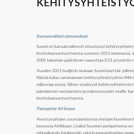
KEHITYSYHTEISTYÖ
Kansainväliset sitoumukset
Suomi on kansainvälisesti sitoutunut kehitysyhtei
bruttokansantuotteesta vuoteen 2015 mennessä. Vä
2005 tekemän päätöksen saavuttaa 0,51 prosentin m
Vuoden 2011 budjetin mukaan Suomi käyttää julkise
Näistä kuluu varsinaiseen kehitysyhteistyöhön 844 
miljoonaa euroa. Siihen sisältyvät kehitysyhteistyön
pakolaisten vastaanotto ja maksuosuudet muille kans
bruttokansantuotteesta.
Painopiste Afrikassa
Avustusrahojen suuntaamisessa otetaan huomioon E
kasvusta Afrikkaan. Lisäksi Suomen periaatteena o
pitkäaikaisiin hankkeisiin sekä kumppanimaiden omie