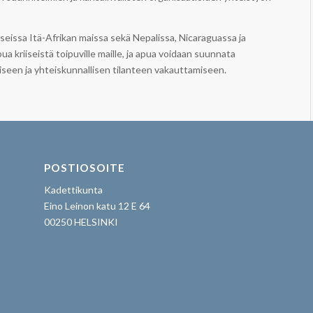
eissa Itä-Afrikan maissa sekä Nepalissa, Nicaraguassa ja
a kriiseistä toipuville maille, ja apua voidaan suunnata
seen ja yhteiskunnallisen tilanteen vakauttamiseen.
POSTIOSOITE
Kadettikunta
Eino Leinon katu 12 E 64
00250 HELSINKI