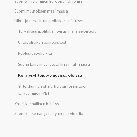
Suomen liittyminen Euroopan Unioniin
Suomi muutoksen maailmassa
Ulko- ja turvallisuuspolitiikan linjaukset
Turvallisuuspolitiikan peruslinja ja selonteot
Ulkopolitiikan painopisteet
Puolustuspolitiikka
Suomi kansainvälisessä kriisinhallinnassa
Kehitysyhteistyö uusissa oloissa
Yhteiskunnan elintärkeiden toimintojen
turvaaminen (YETT )
Yhteiskunnallinen kehitys
Suomen aseman ja näkymien arviointia