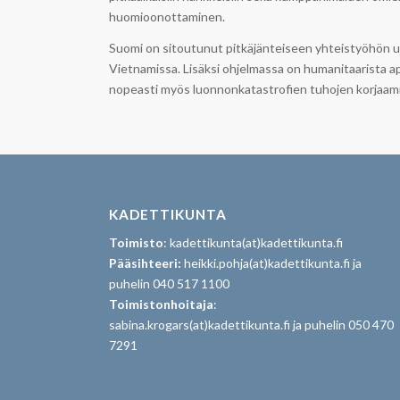
huomioonottaminen.
Suomi on sitoutunut pitkäjänteiseen yhteistyöhön us
Vietnamissa. Lisäksi ohjelmassa on humanitaarista apu
nopeasti myös luonnonkatastrofien tuhojen korjaami
KADETTIKUNTA
Toimisto
: kadettikunta(at)kadettikunta.fi
Pääsihteeri:
heikki.pohja(at)kadettikunta.fi ja
puhelin 040 517 1100
Toimistonhoitaja
:
sabina.krogars(at)kadettikunta.fi ja puhelin 050 470
7291