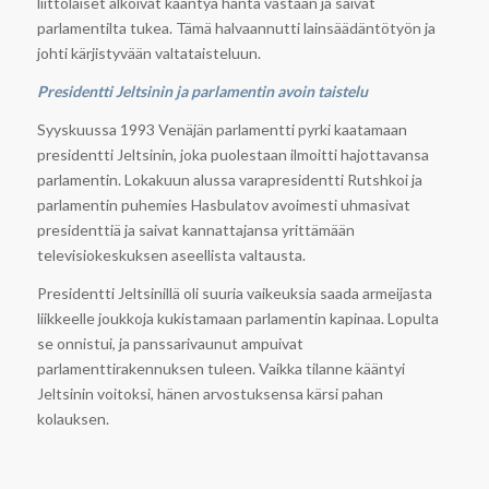
liittolaiset alkoivat kääntyä häntä vastaan ja saivat
parlamentilta tukea. Tämä halvaannutti lainsäädäntötyön ja
johti kärjistyvään valtataisteluun.
Presidentti Jeltsinin ja parlamentin avoin taistelu
Syyskuussa 1993 Venäjän parlamentti pyrki kaatamaan
presidentti Jeltsinin, joka puolestaan ilmoitti hajottavansa
parlamentin. Lokakuun alussa varapresidentti Rutshkoi ja
parlamentin puhemies Hasbulatov avoimesti uhmasivat
presidenttiä ja saivat kannattajansa yrittämään
televisiokeskuksen aseellista valtausta.
Presidentti Jeltsinillä oli suuria vaikeuksia saada armeijasta
liikkeelle joukkoja kukistamaan parlamentin kapinaa. Lopulta
se onnistui, ja panssarivaunut ampuivat
parlamenttirakennuksen tuleen. Vaikka tilanne kääntyi
Jeltsinin voitoksi, hänen arvostuksensa kärsi pahan
kolauksen.