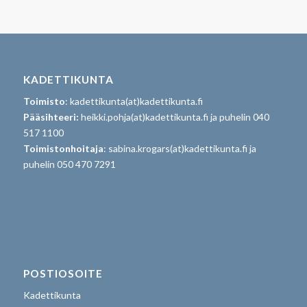
KADETTIKUNTA
Toimisto
: kadettikunta(at)kadettikunta.fi
Pääsihteeri:
heikki.pohja(at)kadettikunta.fi ja puhelin 040
517 1100
Toimistonhoitaja
: sabina.krogars(at)kadettikunta.fi ja
puhelin 050 470 7291
POSTIOSOITE
Kadettikunta