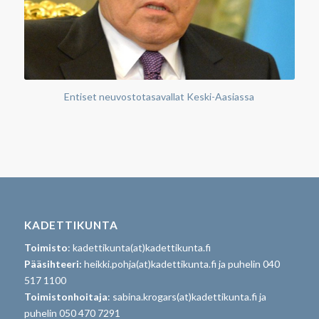
Entiset neuvostotasavallat Keski-Aasiassa
KADETTIKUNTA
Toimisto
: kadettikunta(at)kadettikunta.fi
Pääsihteeri:
heikki.pohja(at)kadettikunta.fi ja puhelin 040
517 1100
Toimistonhoitaja
: sabina.krogars(at)kadettikunta.fi ja
puhelin 050 470 7291