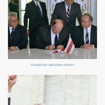
Itsenäisten valtioiden yhteisö