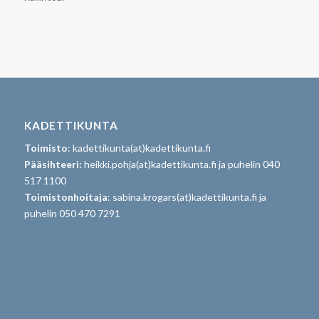
KADETTIKUNTA
Toimisto
: kadettikunta(at)kadettikunta.fi
Pääsihteeri:
heikki.pohja(at)kadettikunta.fi ja puhelin 040
517 1100
Toimistonhoitaja
: sabina.krogars(at)kadettikunta.fi ja
puhelin 050 470 7291