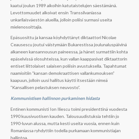
kaatui joulun 1989 aikoihin katutaistelujen säestämänä.
Levottomuudet alkoivat ensin Transsilvaniassa
unkarilaisväestön alueilla, jolloin poliisi surmasi useita
mielenosoittajia.
Epäsuosittu ja kansaa köyhdyttänyt diktaattori Nicolae
Ceausescu joutui väistymään Bukarestissa joulunaluspäivinä
alkaneen kansannousun paineessa, ja hänet surmattiin kohta
epäselvissä olosuhteissa, kun vallan kaappasivat diktaattorin
entiset liittolaiset salaisen poliisin avustuksella. Tapahtumat
naamioitiin ”kansan demokraattisen vallankumouksen”
kaapuun, jolloin uusi hallitus käytti itsestään nimeä
”Kansallisen pelastuksen neuvosto”.
Kommunistisen hallinnon purkaminen hidasta
Entinen kommunisti Ion Iliescu toimi presidenttinä vuodesta
1990 kuusivuotisen kauden. Talousuudistuksia tehtiin jo
1990-luvun alussa, mutta kesti useita vuosia, ennen kuin
Romaniassa ryhdyttiin todella purkamaan kommunistiajan
hallintoa.