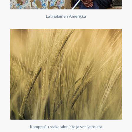
Latinalainen Amerikka
Kamppailu raaka-aineista ja vesivaroista