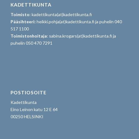
KADETTIKUNTA
Toimisto
: kadettikunta(at)kadettikunta.fi
Pääsihteeri:
heikki.pohja(at)kadettikunta.fi ja puhelin 040
517 1100
Toimistonhoitaja
: sabina.krogars(at)kadettikunta.fi ja
puhelin 050 470 7291
POSTIOSOITE
Kadettikunta
Eino Leinon katu 12 E 64
00250 HELSINKI