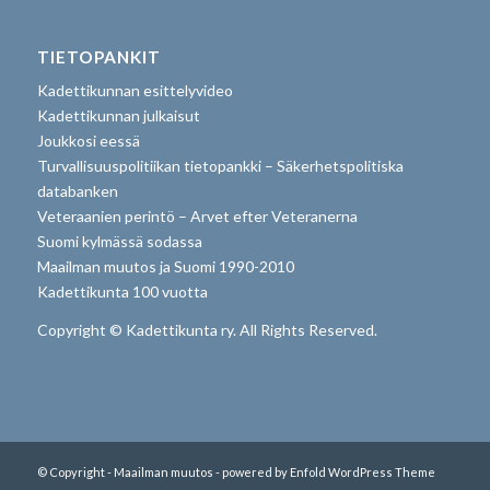
TIETOPANKIT
Kadettikunnan esittelyvideo
Kadettikunnan julkaisut
Joukkosi eessä
Turvallisuuspolitiikan tietopankki – Säkerhetspolitiska
databanken
Veteraanien perintö – Arvet efter Veteranerna
Suomi kylmässä sodassa
Maailman muutos ja Suomi 1990-2010
Kadettikunta 100 vuotta
Copyright © Kadettikunta ry. All Rights Reserved.
© Copyright - Maailman muutos -
powered by Enfold WordPress Theme