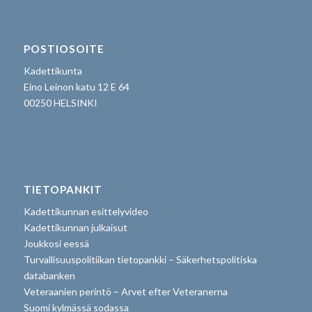
POSTIOSOITE
Kadettikunta
Eino Leinon katu 12 E 64
00250 HELSINKI
TIETOPANKIT
Kadettikunnan esittelyvideo
Kadettikunnan julkaisut
Joukkosi eessä
Turvallisuuspolitiikan tietopankki – Säkerhetspolitiska
databanken
Veteraanien perintö – Arvet efter Veteranerna
Suomi kylmässä sodassa