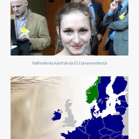
Vaihtelevia käsityksiä EU-jäsenyydestä