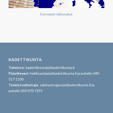
Euroopan talousalue
KADETTIKUNTA
Toimisto
: kadettikunta(at)kadettikunta.fi
Pääsihteeri:
heikki.pohja(at)kadettikunta.fi ja puhelin 040
517 1100
Toimistonhoitaja
: sabina.krogars(at)kadettikunta.fi ja
puhelin 050 470 7291