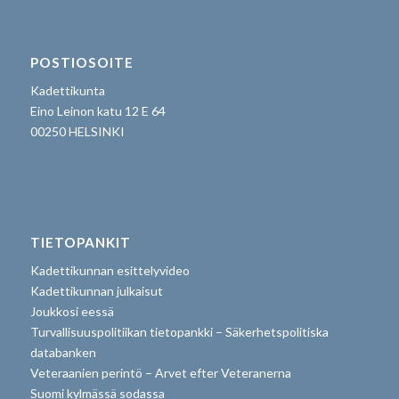
POSTIOSOITE
Kadettikunta
Eino Leinon katu 12 E 64
00250 HELSINKI
TIETOPANKIT
Kadettikunnan esittelyvideo
Kadettikunnan julkaisut
Joukkosi eessä
Turvallisuuspolitiikan tietopankki – Säkerhetspolitiska
databanken
Veteraanien perintö – Arvet efter Veteranerna
Suomi kylmässä sodassa