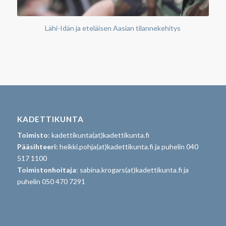
Lähi-Idän ja eteläisen Aasian tilannekehitys
KADETTIKUNTA
Toimisto
: kadettikunta(at)kadettikunta.fi
Pääsihteeri:
heikki.pohja(at)kadettikunta.fi ja puhelin 040
517 1100
Toimistonhoitaja
: sabina.krogars(at)kadettikunta.fi ja
puhelin 050 470 7291