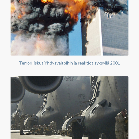
Terrori-iskut Yhdysvaltoihin ja reaktiot syksyllä 2001