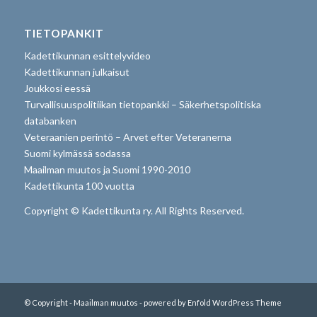
TIETOPANKIT
Kadettikunnan esittelyvideo
Kadettikunnan julkaisut
Joukkosi eessä
Turvallisuuspolitiikan tietopankki – Säkerhetspolitiska
databanken
Veteraanien perintö – Arvet efter Veteranerna
Suomi kylmässä sodassa
Maailman muutos ja Suomi 1990-2010
Kadettikunta 100 vuotta
Copyright © Kadettikunta ry. All Rights Reserved.
© Copyright - Maailman muutos -
powered by Enfold WordPress Theme