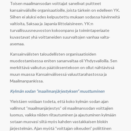
Toisen maailmansodan voittajat sanelivat puitteet
kansainvälisille organisaatioille, joista tärkein on edelleen YK.
Siihen ei aluksi edes kelpuutettu mukaan sodassa hävinneitä
valtioita, Saksaa ja Japania liittolaisineen. YK:n
turvallisuusneuvoston kokoonpano ja toimintaperiaate
kuvastavat yhä voittaneiden suurvaltojen vanhaa valta-
asemaa.
Kansainvälisten taloudellisten organisaatioiden
muodostamisessa eniten sananvaltaa oli Yhdysvalloilla. Sen
merkittävä vaikutus päätöksentekoon on ollut nähtävissä
muun muassa Kansainvälisessä valuuttarahastossa ja
Maailmanpankissa.
Kylmän sodan ”maailmanjärjestyksen” muuttuminen
Yleistäen voidaan todeta, että koko kylmän sodan ajan
vallinnut ”maailmanjärjestys” oli maailmansodan voittajien
luomus, vaikka niiden riitautuminen ja ajautuminen kylmään
sotaan muovasi siitä myös kahden vastakkaisen blokin
järjestelmän. Ajan myötä ”voittajan oikeuden” poliittinen