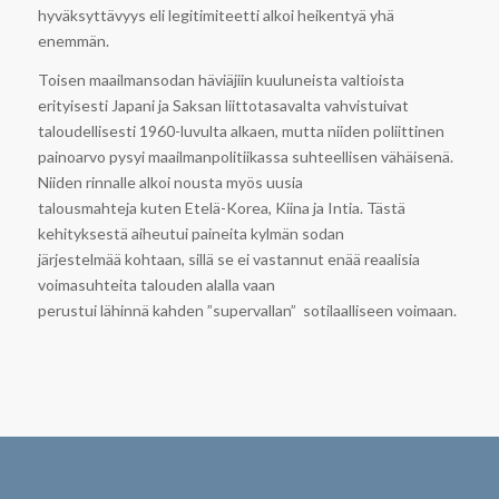
hyväksyttävyys eli legitimiteetti alkoi heikentyä yhä
enemmän.
Toisen maailmansodan häviäjiin kuuluneista valtioista
erityisesti Japani ja Saksan liittotasavalta vahvistuivat
taloudellisesti 1960-luvulta alkaen, mutta niiden poliittinen
painoarvo pysyi maailmanpolitiikassa suhteellisen vähäisenä.
Niiden rinnalle alkoi nousta myös uusia
talousmahteja kuten Etelä-Korea, Kiina ja Intia. Tästä
kehityksestä aiheutui paineita kylmän sodan
järjestelmää kohtaan, sillä se ei vastannut enää reaalisia
voimasuhteita talouden alalla vaan
perustui lähinnä kahden ”supervallan” sotilaalliseen voimaan.