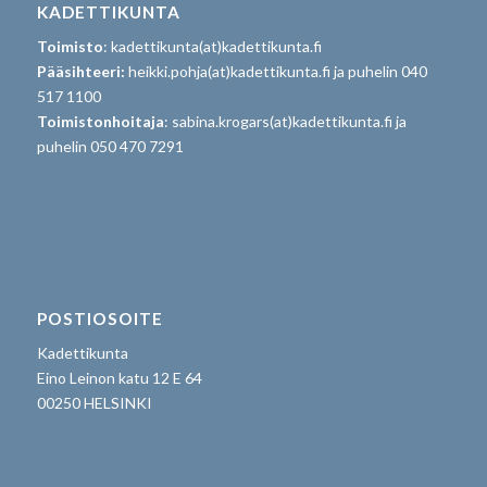
KADETTIKUNTA
Toimisto
: kadettikunta(at)kadettikunta.fi
Pääsihteeri:
heikki.pohja(at)kadettikunta.fi ja puhelin 040
517 1100
Toimistonhoitaja
: sabina.krogars(at)kadettikunta.fi ja
puhelin 050 470 7291
POSTIOSOITE
Kadettikunta
Eino Leinon katu 12 E 64
00250 HELSINKI