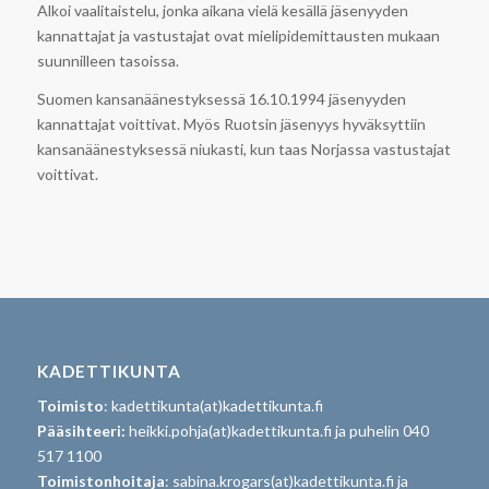
Alkoi vaalitaistelu, jonka aikana vielä kesällä jäsenyyden
kannattajat ja vastustajat ovat mielipidemittausten mukaan
suunnilleen tasoissa.
Suomen kansanäänestyksessä 16.10.1994 jäsenyyden
kannattajat voittivat. Myös Ruotsin jäsenyys hyväksyttiin
kansanäänestyksessä niukasti, kun taas Norjassa vastustajat
voittivat.
KADETTIKUNTA
Toimisto
: kadettikunta(at)kadettikunta.fi
Pääsihteeri:
heikki.pohja(at)kadettikunta.fi ja puhelin 040
517 1100
Toimistonhoitaja
: sabina.krogars(at)kadettikunta.fi ja