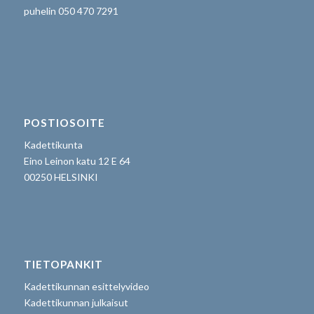
puhelin 050 470 7291
POSTIOSOITE
Kadettikunta
Eino Leinon katu 12 E 64
00250 HELSINKI
TIETOPANKIT
Kadettikunnan esittelyvideo
Kadettikunnan julkaisut