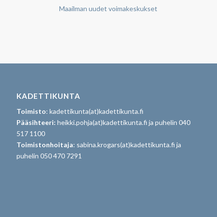
Maailman uudet voimakeskukset
KADETTIKUNTA
Toimisto
: kadettikunta(at)kadettikunta.fi
Pääsihteeri:
heikki.pohja(at)kadettikunta.fi ja puhelin 040
517 1100
Toimistonhoitaja
: sabina.krogars(at)kadettikunta.fi ja
puhelin 050 470 7291